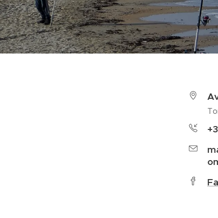
Av
To
+
ma
o
F